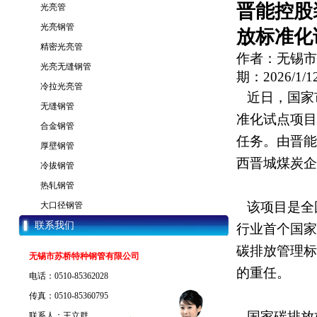
晋能控股
光亮管
光亮钢管
放标准化
精密光亮管
作者：无锡市
光亮无缝钢管
期：2026/1/12
冷拉光亮管
近日，国家市
无缝钢管
准化试点项目，
合金钢管
任务。由晋能
厚壁钢管
西晋城煤炭企
冷拔钢管
热轧钢管
该项目是全国
大口径钢管
联系我们
行业首个国家
碳排放管理标
无锡市苏桥特种钢管有限公司
的重任。
电话：0510-85362028
传真：0510-85360795
国家碳排放标
联系人：王立群