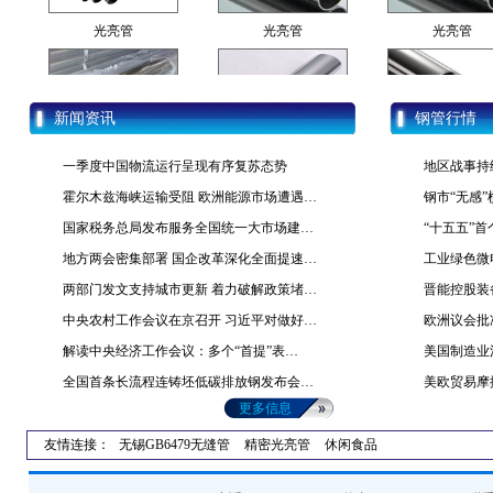
光亮管
光亮管
光亮管
新闻资讯
钢管行情
精密光亮管
光亮管
精密光亮管
一季度中国物流运行呈现有序复苏态势
地区战事持
霍尔木兹海峡运输受阻 欧洲能源市场遭遇…
钢市“无感
国家税务总局发布服务全国统一大市场建…
“十五五”
地方两会密集部署 国企改革深化全面提速…
工业绿色微
光亮管
光亮管
光亮管
两部门发文支持城市更新 着力破解政策堵…
晋能控股装
中央农村工作会议在京召开 习近平对做好…
欧洲议会批
解读中央经济工作会议：多个“首提”表…
美国制造业
全国首条长流程连铸坯低碳排放钢发布会…
美欧贸易摩
更多信息
友情连接：
无锡GB6479无缝管
精密光亮管
休闲食品