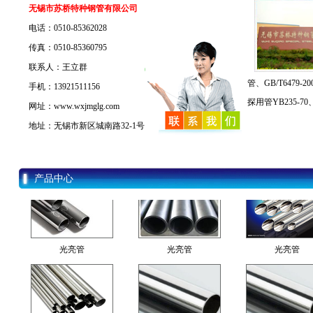
无锡市苏桥特种钢管有限公司
电话：0510-85362028
传真：0510-85360795
联系人：王立群
光亮管
光亮管
光亮管
管、GB/T6479
手机：13921511156
探用管YB235-70、
网址：www.wxjmglg.com
地址：无锡市新区城南路32-1号
精密光亮管
光亮管
精密光亮管
产品中心
光亮管
光亮管
光亮管