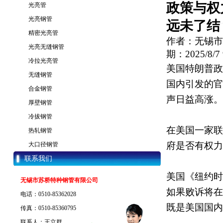
政策与权
光亮管
光亮钢管
远未了结
精密光亮管
作者：无锡市
光亮无缝钢管
期：2025/8/7 
冷拉光亮管
美国特朗普政
无缝钢管
国内引发的官
合金钢管
声日益高涨。
厚壁钢管
冷拔钢管
在美国一家联
热轧钢管
府是否有权力
大口径钢管
联系我们
美国《纽约时
无锡市苏桥特种钢管有限公司
如果败诉将在
电话：0510-85362028
既是美国国内
传真：0510-85360795
联系人：王立群