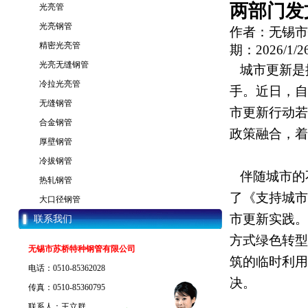
两部门发
光亮管
光亮钢管
作者：无锡市
精密光亮管
期：2026/1/26
光亮无缝钢管
城市更新是
冷拉光亮管
手。近日，自
无缝钢管
市更新行动若
合金钢管
政策融合，着
厚壁钢管
冷拔钢管
伴随城市的不
热轧钢管
了《支持城市
大口径钢管
市更新实践。
联系我们
方式绿色转型
无锡市苏桥特种钢管有限公司
筑的临时利用
电话：0510-85362028
决。
传真：0510-85360795
联系人：王立群