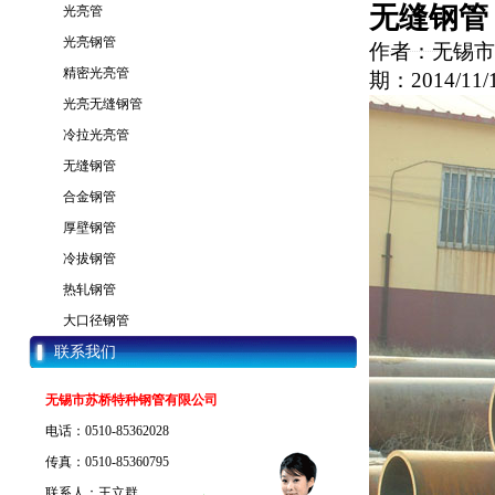
无缝钢管
光亮管
光亮钢管
作者：无锡市
精密光亮管
期：2014/11/1
光亮无缝钢管
冷拉光亮管
无缝钢管
合金钢管
厚壁钢管
冷拔钢管
热轧钢管
大口径钢管
联系我们
无锡市苏桥特种钢管有限公司
电话：0510-85362028
传真：0510-85360795
联系人：王立群