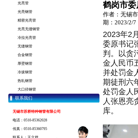
鹤岗市委
光亮管
光亮钢管
作者：无锡市
精密光亮管
期：2023/2/7 
光亮无缝钢管
2023年
冷拉光亮管
委原书记
无缝钢管
判。以贪
合金钢管
金人民币
厚壁钢管
并处罚金
冷拔钢管
期徒刑六
热轧钢管
大口径钢管
处罚金人
联系我们
人张恩亮
库。
无锡市苏桥特种钢管有限公司
电话：0510-85362028
传真：0510-85360795
联系人：王立群