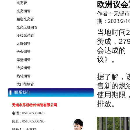
欧洲议会
光亮管
光亮钢管
作者：无锡市
精密光亮管
期：2023/2/16
光亮无缝钢管
当地时间2
冷拉光亮管
赞成，2
无缝钢管
会达成的
合金钢管
议》。
厚壁钢管
冷拔钢管
据了解，该
热轧钢管
售新的燃
大口径钢管
联系我们
使用期限
排放。
无锡市苏桥特种钢管有限公司
电话：0510-85362028
传真：0510-85360795
联系人：王立群